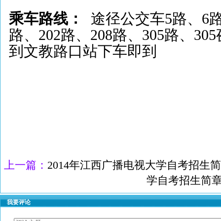
乘车路线：
途径公交车
5
路、
6
路、
202
路、
208
路、
305
路、
305
到文教路口站下车即到
上一篇：
2014年江西广播电视大学自考招生
学自考招生简
我要评论