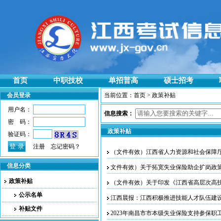
首页
中职技校
单招普高
硕士招考
会员登录
当前位置：
首页
> 政策补贴
用户名：
信息搜索：
密 码：
政策补贴
验证码：
注册
忘记密码？
（文件有效）江西省人力资源和社会保障
信息分类
文件有效）关于拓宽失业保险助企扩岗政
政策补贴
（文件有效）关于印发《江西省高层次高
公示名单
江西晨报：江西积极推进技能人才队伍建设 
补贴文件
2023年南昌市市本级失业保险支持参保职