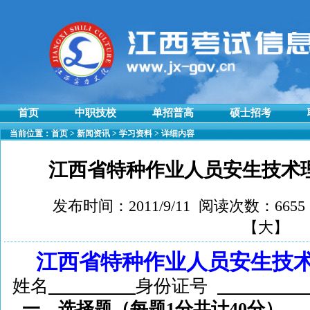
首页
中职技校
单招普高
硕士招考
当前位置：
首页
>
新闻资讯
>
学习资料
> 详细内容
江西省特种作业人员安生技术
发布时间：2011/9/11 阅读次数：665
【
大
】
江西省特种作业人员安生技
姓名
身份证号
一、
选择题（每题
1
分共计
40
分）