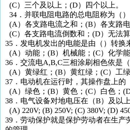
(C
）三个及以上；
(D
）四个以上。
34
．并联电阻电路的总电阻称为（）
(A
）各支路电流之和；
(B
）各支路
(C
）各支路电流倒数和；
(D
）无法
35
．发电机发出的电能是由（）转换
(A
）动能；
(B
）机械能；
(C
）化学
36
．交流电
A,B,C
三相涂刷相色依是
(A
）黄绿红；
(B
）黄红绿；
(C
）工
37
．电动机在运行时，其操作盘上的
(A
）绿色；
(B
）黄色；
(C
）白色；
(
38
．电气设备对地电压在（
B
）及以
(A) 220V; (B) 250V; (C) 380V; (D) 4
39
．劳动保护就是保护劳动者在生产
的管理。