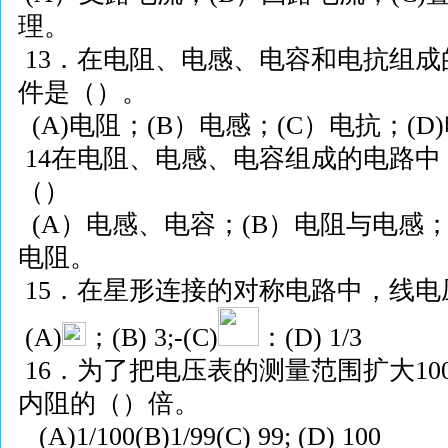
理。
13
．在电阻、电感、电容和电抗组成
件是（）。
(A)
电阻；
(B
）电感；
(C
）电抗；
(D)
14
在电阻、电感、电容组成的电路中
（）
(A
）电感、电容；
(B
）电阻与电感
电阻。
15
．在星形连接的对称电路中，线电
(A)
；
(B) 3;-(C)
：
(D)
1/3
16
．为了把电压表的测量范围扩大
10
内阻的（）倍。
(A)
1/100
(B)
1/99
(C) 99; (D) 100