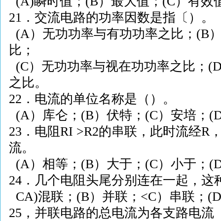
(A)
瞬时值；
(B
）最大值；
(C
）有效
21
．交流电路的功率因数是指〔）。
(A
）无功功率与有功功率之比；
(B
比；
(C
）无功功率与视在功功率之比；
(
之比。
22
．电流的单位名称是（）。
(A
）库仑；
(B
）伏特；
(C
）安培；
(
23
．电阻
RI >R2
的串联，此时流经
R
流。
(A
）相等；
(B
）大于；
(C
）小于；
(
24
．几个电阻头尾分别连在一起，这
CA)
混联；
(B
）并联；
<C
）串联；
(
25
，并联电路的总电流为各支路电流