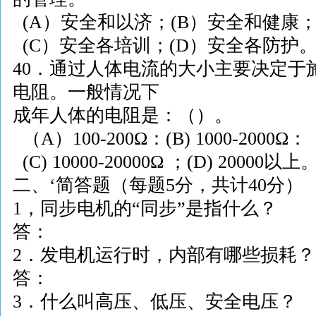
(A
）安全和以济；
(B
）安全和健康
(C
）安全各培训；
(D
）安全各防护
40
．通过人体电流的大小主要决定于
电阻。一般情况下
成年人体的电阻是：（）。
（
A
）
100-200
Ω
：
(B) 1000
-
2000
Ω
：
(C) 10000
-
20000
Ω
；
(D) 20000
以上
二、
‘
简答题（每题
5
分，共计
40
分）
1
，同步电机的
“
同步
”
是指什么？
答：
2
．发电机运行时，内部有哪些损耗？
答：
3
．什么叫高压、低压、安全电压？