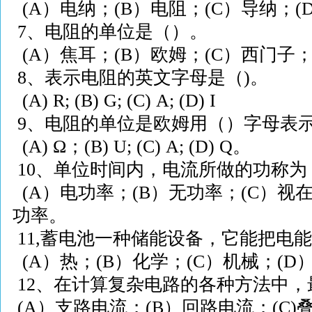
(A
）电纳；
(B
）电阻；
(C
）导纳；
(
7
、电阻的单位是（）。
(A
）焦耳；
(B
）欧姆；
(C
）西门子
8
、表示电阻的英文字母是（
)
。
(A) R; (B) G; (C) A; (D)
I
9
、电阻的单位是欧姆用（）字母表
(A)
Ω
；
(B) U; (C) A; (D) Q
。
10
、单位时间内，电流所做的功称为
(A
）电功率；
(B
）无功率；
(C
）视
功率。
11,
蓄电池一种储能设备，它能把电
(A
）热；
(B
）化学；
(C
）机械；
(D
12
、在计算复杂电路的各种方法中，
(A
）支路电流；
(B
）回路电流；
(C)