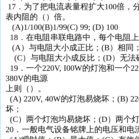
17
．为了把电流表量程扩大
100
倍，
表内阻的（）倍。
(A)
1/100
(B)
1/99
(C) 99; (D) 100
18
．在电阻串联电路中，每个电阻上
(A
）与电阻大小成正比；
(B
）相同
(C
）与电阻大小成反比；
(D
）无法
19
．一个
220V, I
00
W
的灯泡和一个
22
380V
的电源
上则（）。
(A) 220V, 40W
的灯泡易烧坏；
(B) 22
坏；
(C
）两个灯泡均易烧坏；
(D
）两个
20
．一般电气设备铭牌上的电压和电