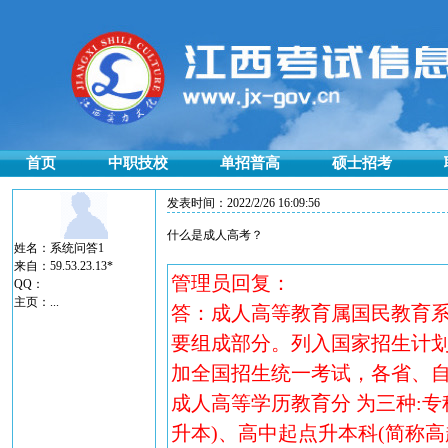
首页
中职技校
单招普高
硕士招考
发表时间：2022/2/26 16:09:56
什么是成人高考？
姓名：系统问答1
来自：59.53.23.13*
管理员回复：
QQ：
主页：
...
答：成人高等教育属国民教育
要组成部分。列入国家招生计划
加全国招生统一考试，各省、
成人高等学历教育分 为三种:专
升本)、高中起点升本科(简称高