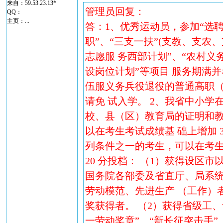
来自：59.53.23.13*
管理员回复：
QQ：
主页：
...
答：1、优秀运动员，参加“选
职”、“三支一扶”(支教、支农、
志愿服 务西部计划”、“农村
设岗位计划”等项目 服务期满
伍服义务兵役退役的普通高职
请免 试入学。 2、我省中小学
校、县（区）教育局的证明和教
以在考生考试成绩基 础上增加 3
列条件之一的考生，可以在考
20 分投档： （1）获得设区
国务院各部委及省直厅、局系统
劳动模范、先进生产 （工作）
奖获得者。 （2）获得省级工
一劳动奖章”、“新长征突击手”、